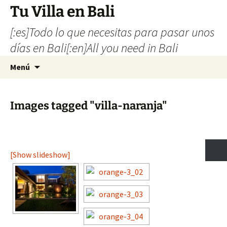
Tu Villa en Bali
[:es]Todo lo que necesitas para pasar unos
días en Bali[:en]All you need in Bali
Saltar
Buscar:
Menú
al
contenido
Images tagged "villa-naranja"
[Show slideshow]