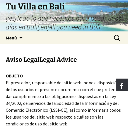
Tu Villa en Bali
[:es]Todo lo que necesitas para pasar unos
días en Bali[:en]All you need in Bali
Saltar
Buscar:
Menú
al
contenido
Aviso Legal
Legal Advice
OBJETO
El prestador, responsable del sitio web, pone a disposición
de los usuarios el presente documento con el que pretende
dar cumplimiento a las obligaciones dispuestas en la Ley
34/2002, de Servicios de la Sociedad de la Información y del
Comercio Electrónico (LSSI-CE), así como informar a todos
los usuarios del sitio web respecto a cuáles son las
condiciones de uso del sitio web.