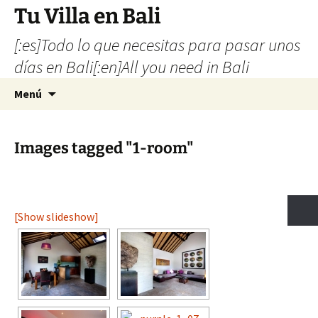
Tu Villa en Bali
[:es]Todo lo que necesitas para pasar unos
días en Bali[:en]All you need in Bali
Saltar
Buscar:
Menú
al
contenido
Images tagged "1-room"
[Show slideshow]